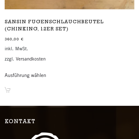
SANSIN FUGENSCHLAUCHBEUTEL
(CHINKING, 12ER SET)
360,00
€
inkl. MwSt.
zzgl.
Versandkosten
Dieses
Ausführung wählen
Produkt
weist
mehrere
Varianten
auf.
Die
KONTAKT
Optionen
können