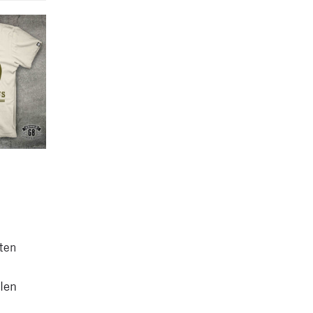
ten
Dieses
len
Produkt
weist