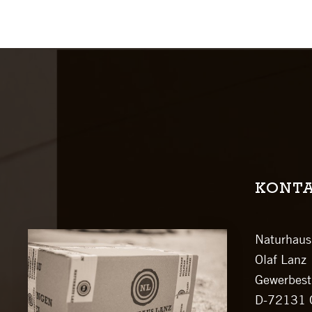
KONT
Naturhau
Olaf Lanz
Gewerbest
D-72131 O